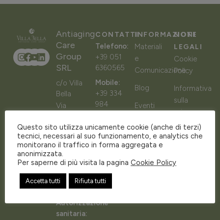
Antiaging
CONTATTI
INFORMAZIONI
NOTE
Care
Telefono:
Materiali
LEGALI
Group
+39 051
e
Cookie
SRL
6360565
Comunicazione
Policy
Mobile:
c/o Villa
Blog
Informativa
+39 334
Bella
sulla
984
Via
Eventi
privacy
3860
Siepelunga,
FAQ
Questo sito utilizza unicamente cookie (anche di terzi)
67 –
Email:
Carta
tecnici, necessari al suo funzionamento, e analytics che
40141
info@antiagingcaregroup.it
dei
monitorano il traffico in forma aggregata e
Bologna
servizi e
anonimizzata.
SCOPRI
BO
DI PIÙ
Per saperne di più visita la pagina
Cookie Policy
delle
P.IVA:
prestazioni
Accetta tutti
Rifiuta tutti
03778271209
Autorizzazione
sanitaria: