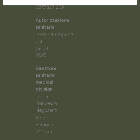
P.IVA:
prestazioni
03778271209
Autorizzazione
sanitaria:
PG.N214309/2025
del
08.04.
2025
Direttore
sanitario
medical
division:
Dr.ssa
Francesca
Negosanti
Albo di
Bologna
n.14536