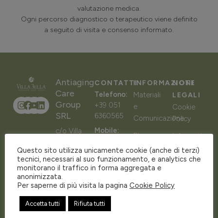
valutazione medica.
Ogni percorso diagnostico o terapeutico viene definito
a seguito di visita e consenso informato.
Antiaging
CONTATTI
INFORMAZIONI
NOTE
Care
Telefono:
Materiali
LEGALI
Group
+39 051
e
Cookie
SRL
6360565
Comunicazione
Policy
Mobile:
c/o Villa
Blog
Informativa
+39 334
Bella
sulla
Questo sito utilizza unicamente cookie (anche di terzi)
984
Via
Eventi
tecnici, necessari al suo funzionamento, e analytics che
privacy
3860
Siepelunga,
monitorano il traffico in forma aggregata e
FAQ
67 –
anonimizzata.
Email:
Carta
Per saperne di più visita la pagina
Cookie Policy
40141
info@antiagingcaregroup.it
dei
Bologna
servizi e
SCOPRI
Accetta tutti
Rifiuta tutti
BO
DI PIÙ
delle